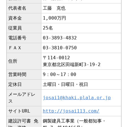
代表者名
工藤 克也
資本金
1,000万円
従業員
25名
電話番号
03-3893-4832
ＦＡＸ
03-3810-0750
〒114-0012
住所
東京都北区田端新町3-19-2
営業時間
9：00～17：00
定休日
土曜日・日曜日・祝日
メールアドレ
josai1@khaki.plala.or.jp
ス
サイトURL
http://josai113.com/
建設許可書 免
鋼製建具工事業（一般都知事・